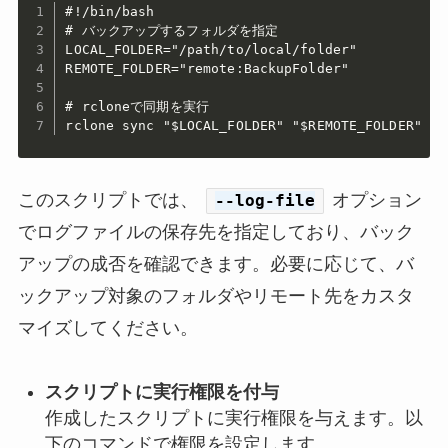
#!/bin/bash

# バックアップするフォルダを指定

LOCAL_FOLDER="/path/to/local/folder"

REMOTE_FOLDER="remote:BackupFolder"

# rcloneで同期を実行

rclone sync "$LOCAL_FOLDER" "$REMOTE_FOLDER" --
このスクリプトでは、
オプション
--log-file
でログファイルの保存先を指定しており、バック
アップの成否を確認できます。必要に応じて、バ
ックアップ対象のフォルダやリモート先をカスタ
マイズしてください。
スクリプトに実行権限を付与
作成したスクリプトに実行権限を与えます。以
下のコマンドで権限を設定します。