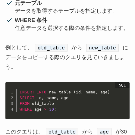
元テーブル
データを取得するテーブルを指定します。
WHERE 条件
任意データを選択する際の条件を指定します。
例として、
から
に
old_table
new_table
データをコピーする際のクエリを見ていきましょ
う。
INSERT
INTO
 new_table 
(
id
,
 name
,
 age
)
SELECT
 id
,
 name
,
FROM
WHERE
 age 
>
30
;
このクエリは、
から
が30
old_table
age